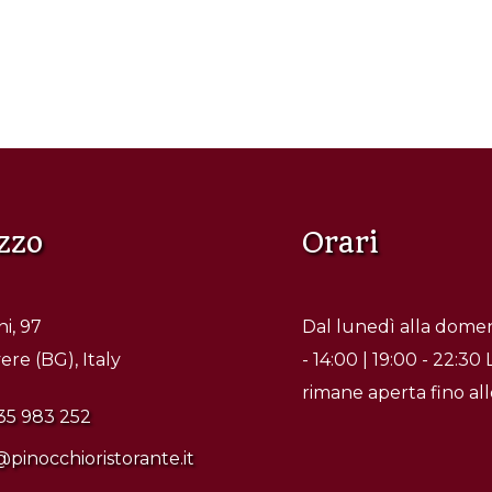
zzo
Orari
i, 97
Dal lunedì alla domen
re (BG), Italy
- 14:00 | 19:00 - 22:30 
rimane aperta fino al
35 983 252
@pinocchioristorante.it