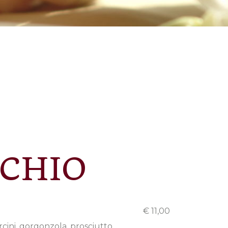
CCHIO
€ 11,00
cini, gorgonzola, prosciutto