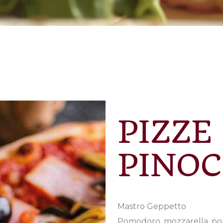
PIZZE
PINO
Mastro Geppetto
Pomodoro, mozzarella, por