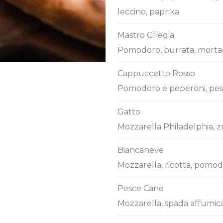
leccino, paprika
Mastro Ciliegia
Pomodoro, burrata, mortade
Cappuccetto Rosso
Pomodoro e peperoni, pesto
Gatto
Mozzarella Philadelphia, 
Biancaneve
Mozzarella, ricotta, pomodor
Pesce Cane
Mozzarella, spada affumica