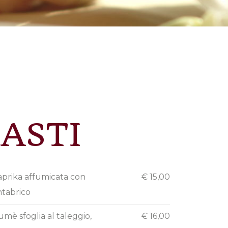
ASTI
aprika affumicata con
€ 15,00
ntabrico
umè sfoglia al taleggio,
€ 16,00