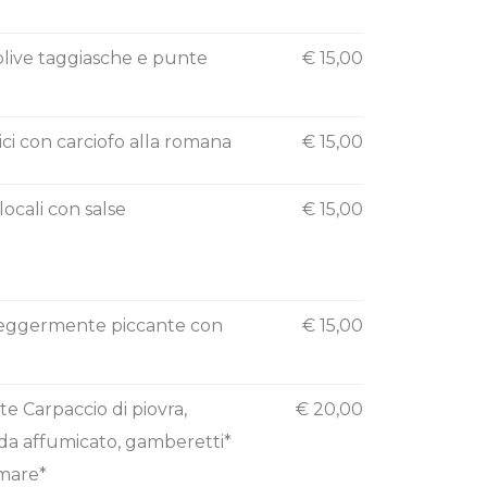
olive taggiasche e punte
€ 15,00
ici con carciofo alla romana
€ 15,00
ocali con salse
€ 15,00
 leggermente piccante con
€ 15,00
te Carpaccio di piovra,
€ 20,00
ada affumicato, gamberetti*
 mare*