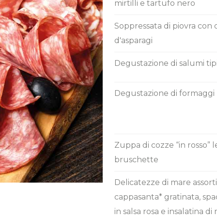
mirtilli e tartufo nero
Soppressata di piovra con 
d'asparagi
Degustazione di salumi tip
Degustazione di formaggi l
Zuppa di cozze “in rosso”
bruschette
Delicatezze di mare assorti
cappasanta* gratinata, sp
in salsa rosa e insalatina di