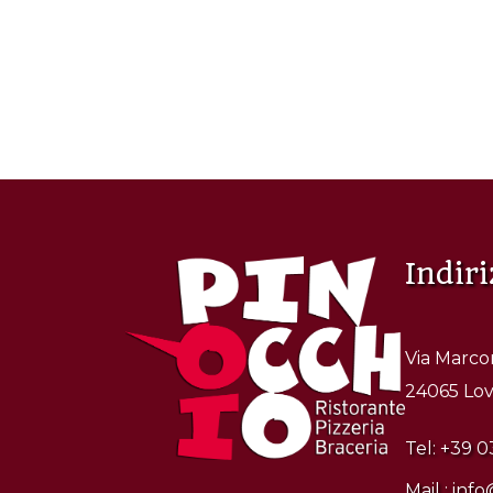
Indiri
Via Marcon
24065 Love
Tel:
+39 0
Mail :
info