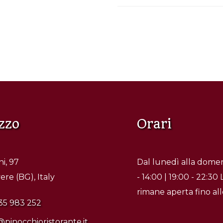
zzo
Orari
i, 97
Dal lunedì alla domen
re (BG), Italy
- 14:00 | 19:00 - 22:30 
rimane aperta fino al
35 983 252
@pinocchioristorante.it